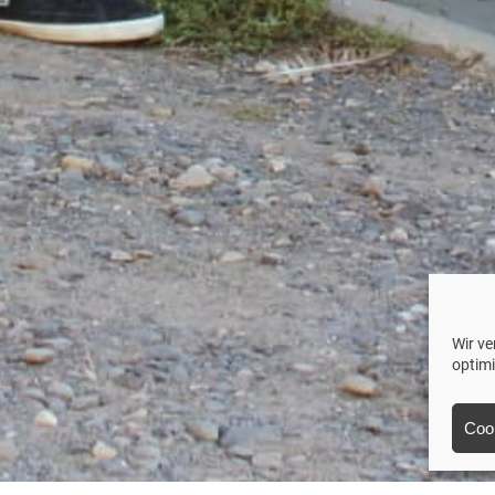
Wir v
optim
Coo